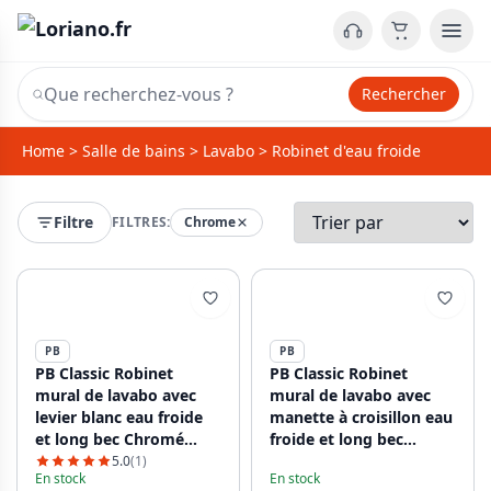
Rechercher
Home
>
Salle de bains
>
Lavabo
>
Robinet d'eau froide
Filtre
FILTRES:
Chrome
PB
PB
PB Classic Robinet
PB Classic Robinet
mural de lavabo avec
mural de lavabo avec
levier blanc eau froide
manette à croisillon eau
et long bec Chromé
froide et long bec
1208853612
Chromé 1208855622
5.0
(1)
En stock
En stock