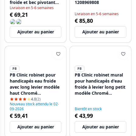
froide et bec pivotant
1208969808
Livraison en 5-6 semaines
Chromé 1208956894
€ 69,21
Livraison en 5-6 semaines
€ 85,80
Ajouter au panier
Ajouter au panier
PB
PB
PB Clinic robinet pour
PB Clinic robinet mural
handicapés eau froide
pour handicapés d'eau
avec long levier modèle
froide à levier long petit
haut Chromé
modèle Chromé
1208956277
1208956279
4.0
(2)
Nouveau stock attendu le 02-
09-2026
Bientôt en stock
€ 59,41
€ 43,99
Ajouter au panier
Ajouter au panier