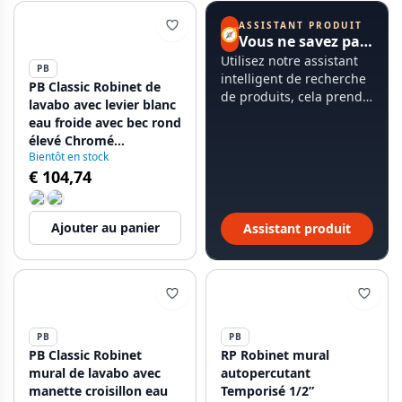
ASSISTANT PRODUIT
🧭
Vous ne savez pas par où commencer ?
Utilisez notre assistant
PB
intelligent de recherche
PB Classic Robinet de
de produits, cela prend
lavabo avec levier blanc
moins de 60 secondes.
eau froide avec bec rond
élevé Chromé
Bientôt en stock
1208953277
€ 104,74
Ajouter au panier
Assistant produit
PB
PB
PB Classic Robinet
RP Robinet mural
mural de lavabo avec
autopercutant
manette croisillon eau
Temporisé 1/2”