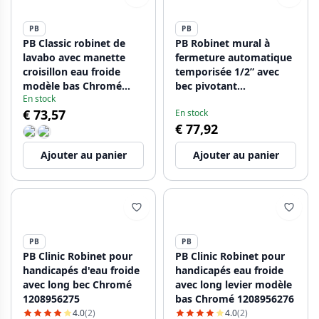
PB
PB
PB Classic robinet de
PB Robinet mural à
lavabo avec manette
fermeture automatique
croisillon eau froide
temporisée 1/2” avec
modèle bas Chromé
bec pivotant
En stock
1208956901
1208969809
€ 73,57
En stock
€ 77,92
Ajouter au panier
Ajouter au panier
PB
PB
PB Clinic Robinet pour
PB Clinic Robinet pour
handicapés d'eau froide
handicapés eau froide
avec long bec Chromé
avec long levier modèle
1208956275
bas Chromé 1208956276
4.0
(2)
4.0
(2)