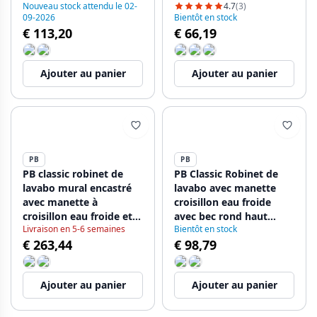
Nouveau stock attendu le 02-
4.7
(3)
09-2026
Bientôt en stock
€ 113,20
€ 66,19
Ajouter au panier
Ajouter au panier
PB
PB
PB classic robinet de
PB Classic Robinet de
lavabo mural encastré
lavabo avec manette
avec manette à
croisillon eau froide
croisillon eau froide et
avec bec rond haut
Livraison en 5-6 semaines
Bientôt en stock
long bec pivotant
Chromé 1208953274
€ 263,44
€ 98,79
chrome 1208855712
Ajouter au panier
Ajouter au panier