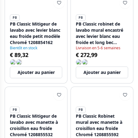
PB
PB
PB Classic Mitigeur de
PB Classic robinet de
lavabo avec levier blanc
lavabo mural encastré
eau froide petit modèle
avec levier blanc eau
Chromé 1208854162
froide et long bec
Bientôt en stock
Livraison en 5-6 semaines
pivotant chrome
€ 89,32
€ 272,99
1208854722
Ajouter au panier
Ajouter au panier
PB
PB
PB Classic Mitigeur de
PB Classic Robinet
lavabo avec manette à
mural avec manette à
croisillon eau froide
croisillon eau froide
Chromé 1208855532
Chromé 1208855592