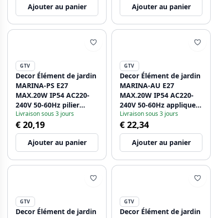
Ajouter au panier
Ajouter au panier
GTV
GTV
Decor Élément de jardin
Decor Élément de jardin
MARINA-PS E27
MARINA-AU E27
MAX.20W IP54 AC220-
MAX.20W IP54 AC220-
240V 50-60Hz pilier
240V 50-60Hz applique
Livraison sous 3 jours
Livraison sous 3 jours
30cm noir. 1208963932
supérieure droite noire.
€ 20,19
€ 22,34
1208963933
Ajouter au panier
Ajouter au panier
GTV
GTV
Decor Élément de jardin
Decor Élément de jardin