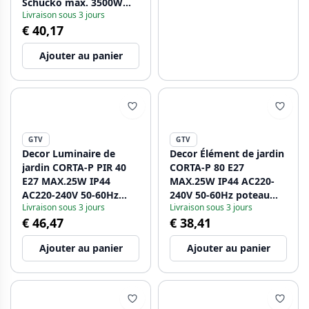
Schucko max. 3500W
Livraison sous 3 jours
graphite. 1208963859
€ 40,17
Ajouter au panier
GTV
GTV
Decor Luminaire de
Decor Élément de jardin
jardin CORTA-P PIR 40
CORTA-P 80 E27
E27 MAX.25W IP44
MAX.25W IP44 AC220-
AC220-240V 50-60Hz
240V 50-60Hz poteau
Livraison sous 3 jours
Livraison sous 3 jours
graphite de poteau.
anthracite 1208963863
€ 46,47
€ 38,41
1208963862
Ajouter au panier
Ajouter au panier