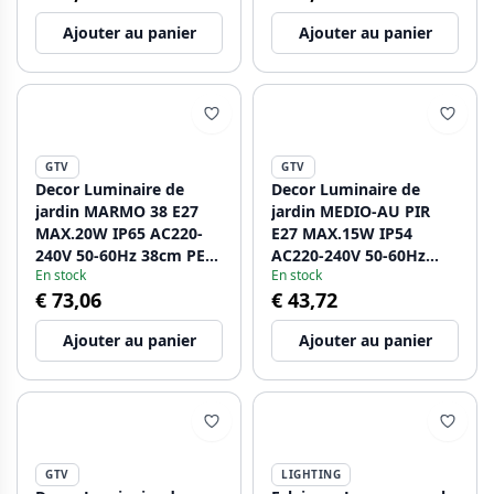
Ajouter au panier
Ajouter au panier
GTV
GTV
Decor Luminaire de
Decor Luminaire de
jardin MARMO 38 E27
jardin MEDIO-AU PIR
MAX.20W IP65 AC220-
E27 MAX.15W IP54
240V 50-60Hz 38cm PE
AC220-240V 50-60Hz
En stock
En stock
1208963936
lampe murale
€ 73,06
€ 43,72
supérieure en graphite.
1208963938
Ajouter au panier
Ajouter au panier
GTV
LIGHTING