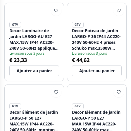
GTV
GTV
Decor Luminaire de
Decor Poteau de jardin
jardin LARGO-AU E27
LARGO-P 36 IP44 AC220-
MAX.15W IP44 AC220-
240V 50-60Hz 4 prises
240V 50-60Hz applique
Schuko max.3500W
Livraison sous 3 jours
Livraison sous 3 jours
murale droite en
graphite. 1208963917
€ 23,33
€ 44,62
graphite. 1208963916
Ajouter au panier
Ajouter au panier
GTV
GTV
Decor Élément de jardin
Decor Élément de jardin
LARGO-P 50 E27
LARGO-P 50 E27
MAX.15W IP44 AC220-
MAX.15W IP44 AC220-
240V 50-60Hz, montant
240V 50-60Hz max.