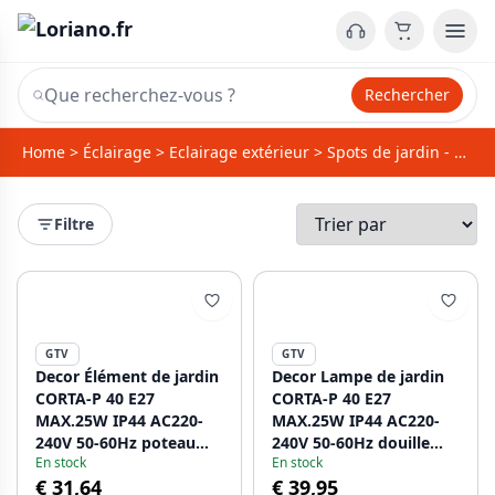
Rechercher
Home
>
Éclairage
>
Eclairage extérieur
>
Spots de jardin - Éclairage au sol
Filtre
GTV
GTV
Decor Élément de jardin
Decor Lampe de jardin
CORTA-P 40 E27
CORTA-P 40 E27
MAX.25W IP44 AC220-
MAX.25W IP44 AC220-
240V 50-60Hz poteau
240V 50-60Hz douille
En stock
En stock
anthracite 1208963860
max. 3000W borne
€ 31,64
€ 39,95
graphite. 1208963861