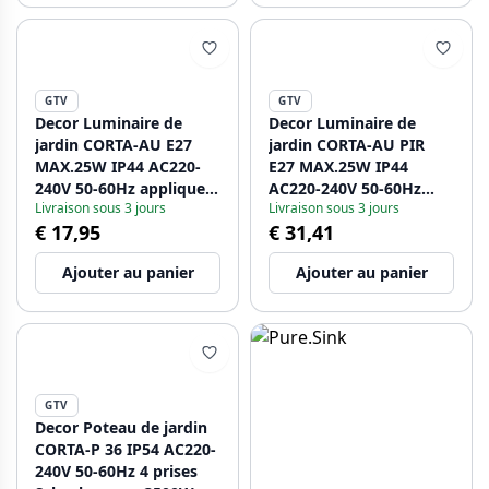
GTV
GTV
Decor Luminaire de
Decor Luminaire de
jardin CORTA-AU E27
jardin CORTA-AU PIR
MAX.25W IP44 AC220-
E27 MAX.25W IP44
240V 50-60Hz applique
AC220-240V 50-60Hz
Livraison sous 3 jours
Livraison sous 3 jours
murale droite
applique en graphite
€ 17,95
€ 31,41
supérieure anthracite.
1208963858
1208963857
Ajouter au panier
Ajouter au panier
GTV
Decor Poteau de jardin
CORTA-P 36 IP54 AC220-
240V 50-60Hz 4 prises