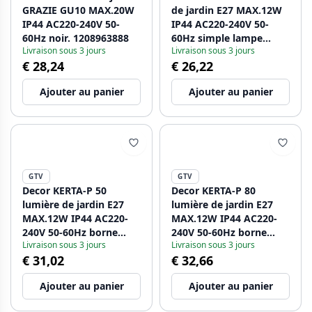
GRAZIE GU10 MAX.20W
de jardin E27 MAX.12W
IP44 AC220-240V 50-
IP44 AC220-240V 50-
60Hz noir. 1208963888
60Hz simple lampe
Livraison sous 3 jours
Livraison sous 3 jours
murale graphite
€ 28,24
€ 26,22
supérieure. 1208963906
Ajouter au panier
Ajouter au panier
GTV
GTV
Decor KERTA-P 50
Decor KERTA-P 80
lumière de jardin E27
lumière de jardin E27
MAX.12W IP44 AC220-
MAX.12W IP44 AC220-
240V 50-60Hz borne
240V 50-60Hz borne
Livraison sous 3 jours
Livraison sous 3 jours
graphite 1208963907
graphite 1208963908
€ 31,02
€ 32,66
Ajouter au panier
Ajouter au panier