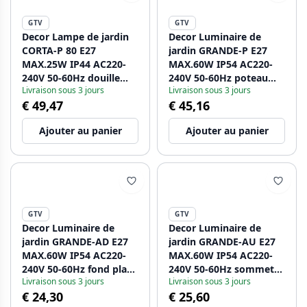
GTV
GTV
Decor Lampe de jardin
Decor Luminaire de
CORTA-P 80 E27
jardin GRANDE-P E27
MAX.25W IP44 AC220-
MAX.60W IP54 AC220-
240V 50-60Hz douille
240V 50-60Hz poteau
Livraison sous 3 jours
Livraison sous 3 jours
max. 3000W graphite
noir. 1208963883
€ 49,47
€ 45,16
borne 1208963864
Ajouter au panier
Ajouter au panier
GTV
GTV
Decor Luminaire de
Decor Luminaire de
jardin GRANDE-AD E27
jardin GRANDE-AU E27
MAX.60W IP54 AC220-
MAX.60W IP54 AC220-
240V 50-60Hz fond plat
240V 50-60Hz sommet
Livraison sous 3 jours
Livraison sous 3 jours
noir. 1208963884
plat noir. 1208963885
€ 24,30
€ 25,60