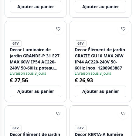
Ajouter au panier
Ajouter au panier
GTV
GTV
Decor Luminaire de
Decor Élément de jardin
jardin GRANDE-P 31 E27
GRAZIE GU10 MAX.20W
MAX.60W IP54 AC220-
IP44 AC220-240V 50-
240V 50-60Hz poteau
60Hz inox. 1208963887
Livraison sous 3 jours
Livraison sous 3 jours
noir. 1208963886
€ 27,56
€ 26,93
Ajouter au panier
Ajouter au panier
GTV
GTV
Decor Élément de jardin
Decor KERTA-A lumière