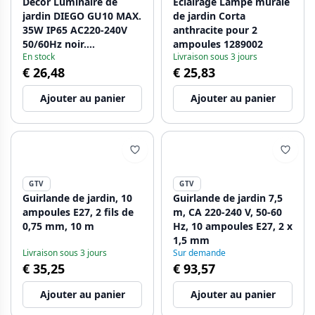
Decor Luminaire de
Eclairage Lampe murale
jardin DIEGO GU10 MAX.
de jardin Corta
35W IP65 AC220-240V
anthracite pour 2
50/60Hz noir.
ampoules 1289002
En stock
Livraison sous 3 jours
1208963865 - Lot de 2
€ 26,48
€ 25,83
Ajouter au panier
Ajouter au panier
GTV
GTV
Guirlande de jardin, 10
Guirlande de jardin 7,5
ampoules E27, 2 fils de
m, CA 220-240 V, 50-60
0,75 mm, 10 m
Hz, 10 ampoules E27, 2 x
1,5 mm
Livraison sous 3 jours
Sur demande
€ 35,25
€ 93,57
Ajouter au panier
Ajouter au panier