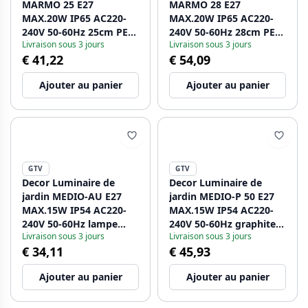
MARMO 25 E27
MARMO 28 E27
MAX.20W IP65 AC220-
MAX.20W IP65 AC220-
240V 50-60Hz 25cm PE
240V 50-60Hz 28cm PE
Livraison sous 3 jours
Livraison sous 3 jours
1208963934
1208963935
€ 41,22
€ 54,09
Ajouter au panier
Ajouter au panier
GTV
GTV
Decor Luminaire de
Decor Luminaire de
jardin MEDIO-AU E27
jardin MEDIO-P 50 E27
MAX.15W IP54 AC220-
MAX.15W IP54 AC220-
240V 50-60Hz lampe
240V 50-60Hz graphite
Livraison sous 3 jours
Livraison sous 3 jours
murale supérieure en
de poteau. 1208963939
€ 34,11
€ 45,93
graphite. 1208963937
Ajouter au panier
Ajouter au panier