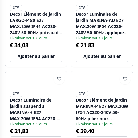
GTV
GTV
Decor Élément de jardin
Decor Luminaire de
LARGO-P 80 E27
jardin MARINA-AD E27
MAX.15W IP44 AC220-
MAX.20W IP54 AC220-
240V 50-60Hz poteau de
240V 50-60Hz applique
Livraison sous 3 jours
Livraison sous 3 jours
montage graphite.
murale noire droite
€ 34,08
€ 21,83
1208963921
inférieure 1208963929
Ajouter au panier
Ajouter au panier
GTV
GTV
Decor Luminaire de
Decor Élément de jardin
jardin suspendu
MARINA-P E27 MAX.20W
MARINA-H E27
IP54 AC220-240V 50-
MAX.20W IP54 AC220-
60Hz pilier noir
Livraison sous 3 jours
Livraison sous 3 jours
240V 50-60Hz noir
1208963931
€ 21,83
€ 29,40
1208963930