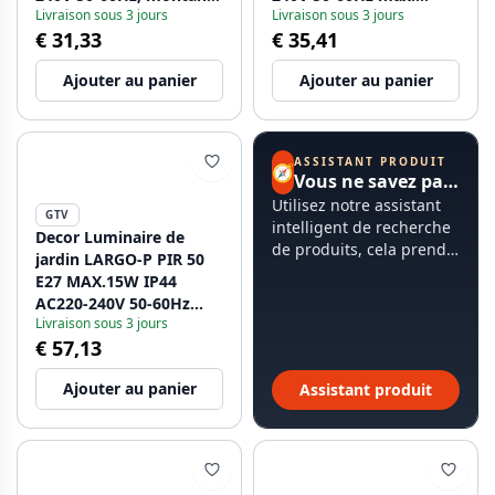
Livraison sous 3 jours
Livraison sous 3 jours
en graphite. 1208963918
2500W poteau de
€ 31,33
€ 35,41
montage graphite.
1208963919
Ajouter au panier
Ajouter au panier
ASSISTANT PRODUIT
🧭
Vous ne savez pas par où commencer ?
Utilisez notre assistant
GTV
intelligent de recherche
Decor Luminaire de
de produits, cela prend
jardin LARGO-P PIR 50
moins de 60 secondes.
E27 MAX.15W IP44
AC220-240V 50-60Hz
Livraison sous 3 jours
graphite de poteau.
€ 57,13
1208963920
Ajouter au panier
Assistant produit