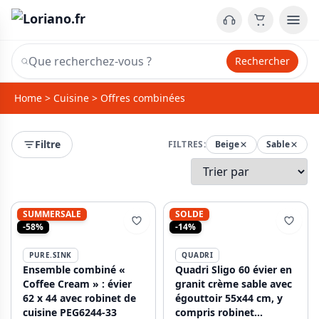
Rechercher
Home
>
Cuisine
>
Offres combinées
Filtre
FILTRES:
Beige
Sable
SUMMERSALE
SOLDE
-58%
-14%
PURE.SINK
QUADRI
Ensemble combiné «
Quadri Sligo 60 évier en
Coffee Cream » : évier
granit crème sable avec
62 x 44 avec robinet de
égouttoir 55x44 cm, y
cuisine PEG6244-33
compris robinet