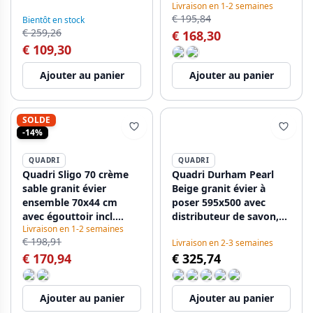
Livraison en 1-2 semaines
1208967201
€ 195,84
Bientôt en stock
€ 259,26
€ 168,30
€ 109,30
Ajouter au panier
Ajouter au panier
SOLDE
-14%
QUADRI
QUADRI
Quadri Sligo 70 crème
Quadri Durham Pearl
sable granit évier
Beige granit évier à
ensemble 70x44 cm
poser 595x500 avec
avec égouttoir incl.
distributeur de savon,
Livraison en 1-2 semaines
robinet 1208967202
planche à découper, bac
€ 198,91
Livraison en 2-3 semaines
d'insertion et tapis
€ 170,94
€ 325,74
roulant 1208971814
Ajouter au panier
Ajouter au panier