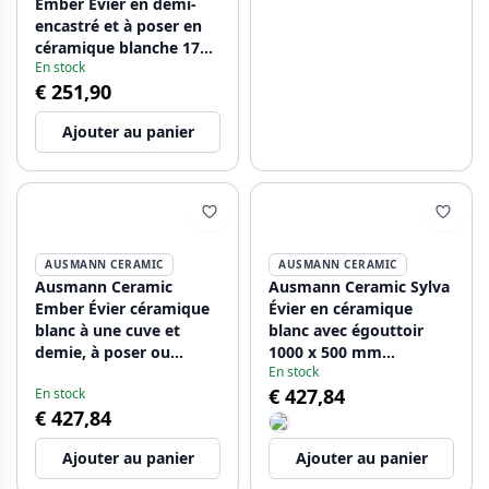
Ember Évier en demi-
encastré et à poser en
céramique blanche 174
En stock
x 400 mm avec bonde
€ 251,90
en inox 1208970734
Ajouter au panier
AUSMANN CERAMIC
AUSMANN CERAMIC
Ausmann Ceramic
Ausmann Ceramic Sylva
Ember Évier céramique
Évier en céramique
blanc à une cuve et
blanc avec égouttoir
demie, à poser ou
1000 x 500 mm
En stock
encastrer, 495 x 370
1208971124
€ 427,84
En stock
mm, avec bouchons en
€ 427,84
acier inoxydable
1208970736
Ajouter au panier
Ajouter au panier