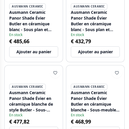
AUSMANN CERAMIC
AUSMANN CERAMIC
Ausmann Ceramic
Ausmann Ceramic
Panor Shade Évier
Panor Shade Évier
Butler en céramique
Butler en céramique
blanc - Sous plan et
blanc - Sous plan et
En stock
En stock
entre plan 630 x 597
entre plan 630 x 597
€ 485,66
€ 432,79
mm avec banc de
mm avec banc de
robinetterie et bouchon
robinetterie et bouchon
Ajouter au panier
Ajouter au panier
Gun metal 1208970551
noir mat 1208970554
AUSMANN CERAMIC
AUSMANN CERAMIC
Ausmann Ceramic
Ausmann Ceramic
Panor Shade Évier en
Panor Shade Évier
céramique blanche de
Butler en céramique
style Butler - Sous-
blanche - Sous-meuble
En stock
En stock
comptoir et
et intermédiaire 630 x
€ 477,82
€ 468,99
intermédiaire 630 x 597
597 mm avec banque de
mm avec trou de
trous de robinet et