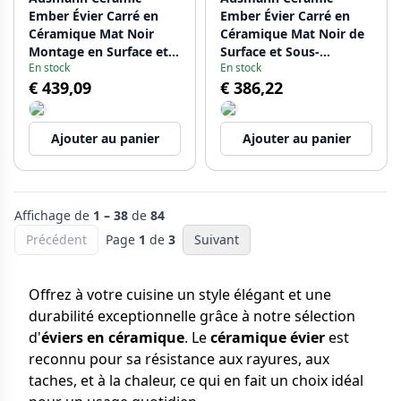
Ember Évier Carré en
Ember Évier Carré en
Céramique Mat Noir
Céramique Mat Noir de
Montage en Surface et
Surface et Sous-
En stock
En stock
Sous Plan 40 x 40 cm
Montage 40 x 40 cm
€ 439,09
€ 386,22
avec Bouchon en Métal
avec Bouchon Noir
Gun 1208971488
1208971489
Ajouter au panier
Ajouter au panier
Affichage de
1 – 38
de
84
Précédent
Page
1
de
3
Suivant
Offrez à votre cuisine un style élégant et une
durabilité exceptionnelle grâce à notre sélection
d'
éviers en céramique
. Le
céramique évier
est
reconnu pour sa résistance aux rayures, aux
taches, et à la chaleur, ce qui en fait un choix idéal