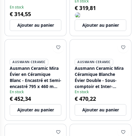
En stock
sous plan 174 x 400 mm
Montage 40 x 40 cm
€ 319,81
En stock
avec bouchon en métal
avec Bouchon en Acier
€ 314,55
Gun 1208971503
Inoxydable 1208970094
Ajouter au panier
Ajouter au panier
AUSMANN CERAMIC
AUSMANN CERAMIC
Ausmann Ceramic Mira
Ausmann Ceramic Mira
Évier en Céramique
Céramique Blanche
Blanc - Encastré et Semi-
Évier Double - Sous-
encastré 795 x 460 mm
comptoir et Inter-
En stock
En stock
1208970515
comptoir 793 x 450 mm
€ 452,34
€ 470,22
avec perçage pour
robinet et bouchon en
Ajouter au panier
Ajouter au panier
inox 1208970550