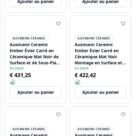
Ajouter au panier
Ajouter au panier
AUSMANN CERAMIC
AUSMANN CERAMIC
Ausmann Ceramic
Ausmann Ceramic
Ember Évier Carré en
Ember Évier Carré en
Céramique Mat Noir de
Céramique Mat Noir
Surface et de Sous-Plan
Montage en Surface et
En stock
En stock
40 x 40 cm avec
Sous Plan 40 x 40 cm
€ 431,25
€ 422,42
Bouchon Doré
avec Bouchon en Cuivre
1208971486
1208971487
Ajouter au panier
Ajouter au panier
AUSMANN CERAMIC
AUSMANN CERAMIC
Ausmann Ceramic
Ausmann Ceramic