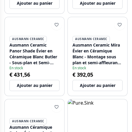
Ajouter au panier
Ajouter au panier
robinet et bouchon doré
bouchon en cuivre
1208970558
1208970559
AUSMANN CERAMIC
AUSMANN CERAMIC
Ausmann Ceramic
Ausmann Ceramic Mira
Panor Shade Évier en
Évier en Céramique
Céramique Blanc Butler
Blanc - Montage sous
- Sous-plan et Semi-
plan et semi-affleurant
En stock
En stock
encastré 630 x 597 mm
590 x 458 mm avec
€ 431,56
€ 392,05
avec plage pour robinet
bouchon en inox
et bouchon en inox
1208970733
Ajouter au panier
Ajouter au panier
1208970560.
AUSMANN CERAMIC
Ausmann Céramique