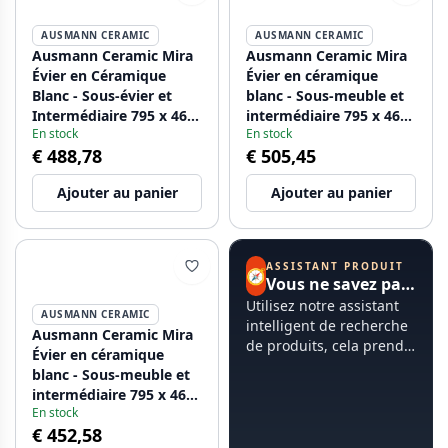
AUSMANN CERAMIC
AUSMANN CERAMIC
Ausmann Ceramic Mira
Ausmann Ceramic Mira
Évier en Céramique
Évier en céramique
Blanc - Sous-évier et
blanc - Sous-meuble et
Intermédiaire 795 x 460
intermédiaire 795 x 460
En stock
En stock
mm avec Bouchon en
mm avec bouchon en
€ 488,78
€ 505,45
Cuivre 1208971467
métal de canon
1208971468
Ajouter au panier
Ajouter au panier
ASSISTANT PRODUIT
🧭
Vous ne savez pas par où commencer ?
Utilisez notre assistant
AUSMANN CERAMIC
intelligent de recherche
Ausmann Ceramic Mira
de produits, cela prend
Évier en céramique
moins de 60 secondes.
blanc - Sous-meuble et
intermédiaire 795 x 460
En stock
mm avec bouchon noir
€ 452,58
1208971469