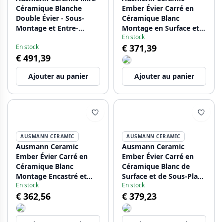
Céramique Blanche
Ember Évier Carré en
Double Évier - Sous-
Céramique Blanc
Montage et Entre-
Montage en Surface et
En stock
Montage 793 x 450 mm
Sous Plan 40 x 40 cm
€ 371,39
En stock
avec trou pour robinet
avec Bouchon Doré
€ 491,39
et bouchon noir
1208971481
1208971479
Ajouter au panier
Ajouter au panier
AUSMANN CERAMIC
AUSMANN CERAMIC
Ausmann Ceramic
Ausmann Ceramic
Ember Évier Carré en
Ember Évier Carré en
Céramique Blanc
Céramique Blanc de
Montage Encastré et
Surface et de Sous-Plan
En stock
En stock
Sous-Plan 40 x 40 cm
40 x 40 cm avec
€ 362,56
€ 379,23
avec Bouchon en Cuivre
Bouchon en Métal Gun
1208971482
1208971483