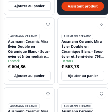
Ajouter au panier
Assistant produit
AUSMANN CERAMIC
AUSMANN CERAMIC
Ausmann Ceramic Mira
Ausmann Ceramic Mira
Évier Double en
Évier Double en
Céramique Blanc - Sous-
Céramique Blanc - Sous-
évier et Intermédiaire
évier et Semi-évier 793 x
En stock
En stock
793 x 450 mm avec trou
450 mm avec trou pour
€ 604,86
€ 563,78
pour robinet et
robinet et bouchon en
bouchon doré
cuivre 1208971477
Ajouter au panier
Ajouter au panier
1208971476
AUSMANN CERAMIC
AUSMANN CERAMIC
Ausmann Ceramic Mira
Ausmann Ceramic