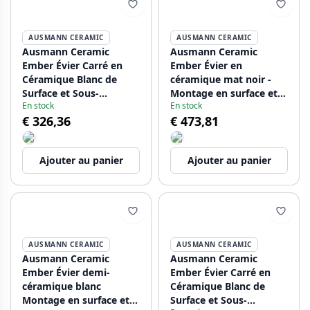
AUSMANN CERAMIC
AUSMANN CERAMIC
Ausmann Ceramic
Ausmann Ceramic
Ember Évier Carré en
Ember Évier en
Céramique Blanc de
céramique mat noir -
Surface et Sous-
Montage en surface et
En stock
En stock
Montage 40 x 40 cm
sous plan 54 x 40 cm
€ 326,36
€ 473,81
avec Bouchon Noir
avec bouchon en cuivre
1208971484
1208971497
Ajouter au panier
Ajouter au panier
AUSMANN CERAMIC
AUSMANN CERAMIC
Ausmann Ceramic
Ausmann Ceramic
Ember Évier demi-
Ember Évier Carré en
céramique blanc
Céramique Blanc de
Montage en surface et
Surface et Sous-