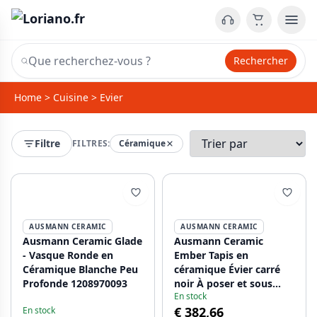
Rechercher
Home
>
Cuisine
>
Evier
Filtre
FILTRES:
Céramique
AUSMANN CERAMIC
AUSMANN CERAMIC
Ausmann Ceramic Glade
Ausmann Ceramic
- Vasque Ronde en
Ember Tapis en
Céramique Blanche Peu
céramique Évier carré
Profonde 1208970093
noir À poser et sous
En stock
plan 40 x 40 cm avec
€ 382,66
En stock
bouchon en acier