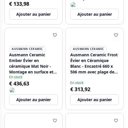
€ 133,98
inoxydable 1208970507
Ajouter au panier
Ajouter au panier
AUSMANN CERAMIC
AUSMANN CERAMIC
Ausmann Ceramic
Ausmann Ceramic Frost
Ember Évier en
Évier en Céramique
céramique Mat Noir -
Blanc - Encastré 660 x
Montage en surface et
506 mm avec plage de
En stock
sous plan 54 x 40 cm
robinet 1208970517
€ 436,63
En stock
avec bouchon en inox
€ 313,92
1208970511
Ajouter au panier
Ajouter au panier