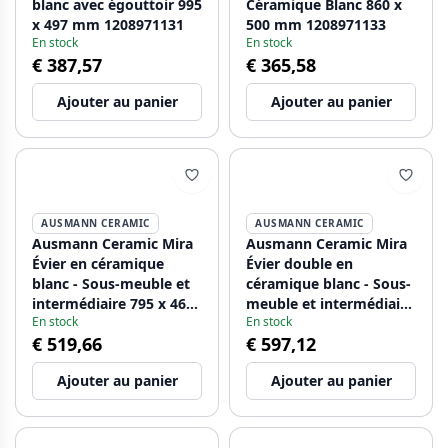
blanc avec égouttoir 995
Céramique Blanc 860 x
x 497 mm 1208971131
500 mm 1208971133
En stock
En stock
€ 387,57
€ 365,58
Ajouter au panier
Ajouter au panier
AUSMANN CERAMIC
AUSMANN CERAMIC
Ausmann Ceramic Mira
Ausmann Ceramic Mira
Évier en céramique
Évier double en
blanc - Sous-meuble et
céramique blanc - Sous-
intermédiaire 795 x 460
meuble et intermédiaire
En stock
En stock
mm avec bouchon doré
793 x 450 mm avec trou
€ 519,66
€ 597,12
1208971466
pour robinet et
bouchon en métal noir
Ajouter au panier
Ajouter au panier
1208971478