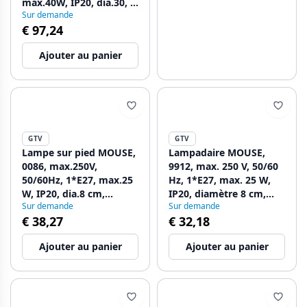
max.40W, IP20, dia.30, 6
Sur demande
cm, noir/or
€ 97,24
Ajouter au panier
GTV
GTV
Lampe sur pied MOUSE,
Lampadaire MOUSE,
0086, max.250V,
9912, max. 250 V, 50/60
50/60Hz, 1*E27, max.25
Hz, 1*E27, max. 25 W,
W, IP20, dia.8 cm,
IP20, diamètre 8 cm,
Sur demande
Sur demande
noir/or
rose
€ 38,27
€ 32,18
Ajouter au panier
Ajouter au panier