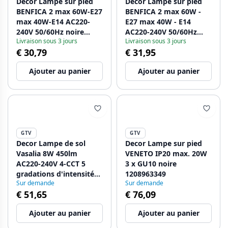
Decor Lampe sur pied
Decor Lampe sur pied
BENFICA 2 max 60W-E27
BENFICA 2 max 60W -
max 40W-E14 AC220-
E27 max 40W - E14
240V 50/60Hz noire
AC220-240V 50/60Hz
Livraison sous 3 jours
Livraison sous 3 jours
1208963346
gris 1208963347
€ 30,79
€ 31,95
Ajouter au panier
Ajouter au panier
GTV
GTV
Decor Lampe de sol
Decor Lampe sur pied
Vasalia 8W 450lm
VENETO IP20 max. 20W
AC220-240V 4-CCT 5
3 x GU10 noire
gradations d'intensité
1208963349
Sur demande
Sur demande
avec minuterie 45' PF>0
€ 51,65
€ 76,09
5 RA>80 Noir
1208963348
Ajouter au panier
Ajouter au panier