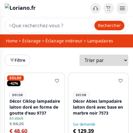
Rechercher
Home
>
Éclairage
>
Éclairage intérieur
>
Lampadaires
Filtre
SOLDE
-42%
DECOR
DECOR
Décor Ciklop lampadaire
Décor Abies lampadaire
laiton doré en forme de
laiton doré avec base en
goutte d'eau 9737
marbre noir 7573
En stock
€ 84,20
Sur demande
€ 48,60
€ 129,39