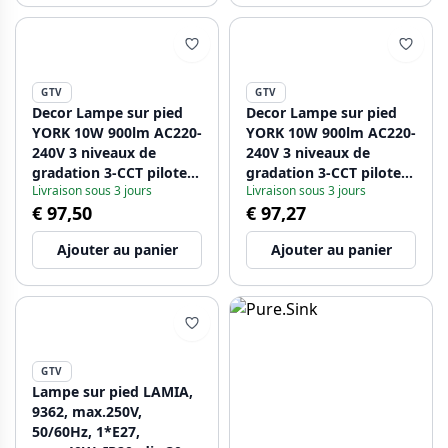
GTV
GTV
Decor Lampe sur pied
Decor Lampe sur pied
YORK 10W 900lm AC220-
YORK 10W 900lm AC220-
240V 3 niveaux de
240V 3 niveaux de
gradation 3-CCT pilote
gradation 3-CCT pilote
Livraison sous 3 jours
Livraison sous 3 jours
PF>0 5 Ra>85 blanc.
PF>0,5 Ra>80 noir
€ 97,50
€ 97,27
1208963350
1208963351
Ajouter au panier
Ajouter au panier
GTV
Lampe sur pied LAMIA,
9362, max.250V,
50/60Hz, 1*E27,