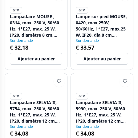
GTV
GTV
Lampadaire MOUSE ,
Lampe sur pied MOUSE,
0314, max. 250 V, 50/60
0420, max.250V,
Hz, 1*E27, max. 25 W,
50/60Hz, 1*E27, max.25
IP20, diamètre 8 cm,
W, IP20, dia.8 cm,
Sur demande
Sur demande
bleu
marine/jaune
€ 32,18
€ 33,57
Ajouter au panier
Ajouter au panier
GTV
GTV
Lampadaire SELVIA II,
Lampadaire SELVIA II,
5754, max. 250 V, 50/60
5990, max. 250 V, 50/60
Hz, 1*E27, max. 25 W,
Hz, 1*E27, max. 25 W,
IP20, diamètre 12 cm,
IP20, diamètre 12 cm,
Sur demande
Sur demande
noir/doré
bleu marine
€ 34,08
€ 34,08