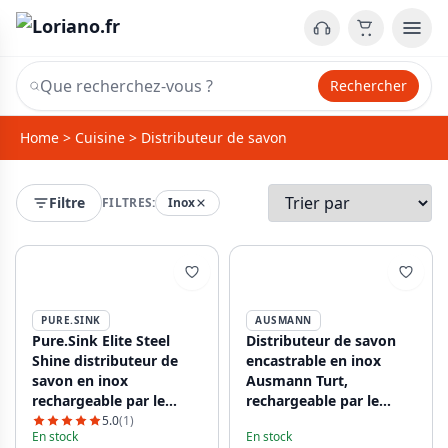
Rechercher
Home
>
Cuisine
>
Distributeur de savon
Filtre
FILTRES:
Inox
PURE.SINK
AUSMANN
Pure.Sink Elite Steel
Distributeur de savon
Shine distributeur de
encastrable en inox
savon en inox
Ausmann Turt,
rechargeable par le
rechargeable par le
dessus PS9010-02
haut, 1208969719.
5.0
(1)
En stock
En stock