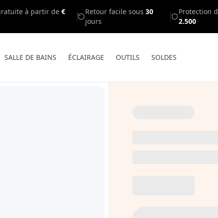
gratuite à partir de
€
Retour facile sous
30
Protection d
jours
2.500
SALLE DE BAINS
ÉCLAIRAGE
OUTILS
SOLDES