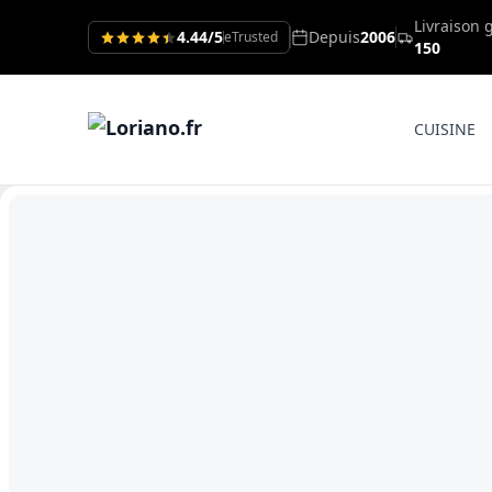
Livraison 
4.44/5
Depuis
2006
eTrusted
150
CUISINE