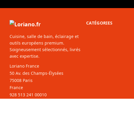
CATÉGORIES
Cuisine, salle de bain, éclairage et
outils européens premium.
Soigneusement sélectionnés, livrés
avec expertise.
Loriano France
50 Av. des Champs-Élysées
75008 Paris
France
928 513 241 00010