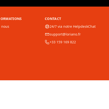
NFORMATIONS
CONTACT
e nous
24/7 via notre HelpdeskChat
support@loriano.fr
+33 159 169 822