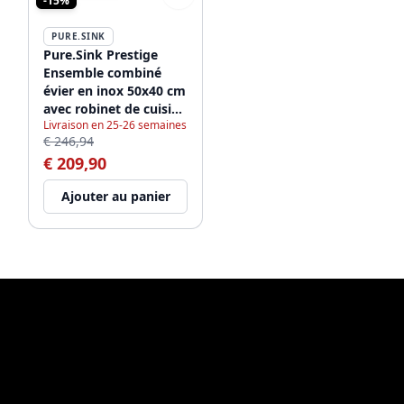
-15%
PURE.SINK
Pure.Sink Prestige
Ensemble combiné
évier en inox 50x40 cm
avec robinet de cuisine
Livraison en 25-26 semaines
en inox 1208970762
€ 246,94
€ 209,90
Ajouter au panier