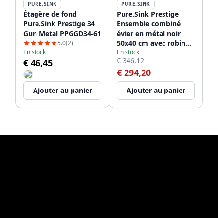
PURE.SINK
PURE.SINK
Étagère de fond
Pure.Sink Prestige
Pure.Sink Prestige 34
Ensemble combiné
Gun Metal PPGGD34-61
évier en métal noir
50x40 cm avec robinet
5.0
(2)
En stock
En stock
de cuisine en métal
€ 346,12
€ 46,45
noir 1208970763
€ 294,20
Ajouter au panier
Ajouter au panier