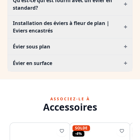
Qu'est-ce qui est fourni avec un évier en
+
standard?
Installation des éviers à fleur de plan |
+
Eviers encastrés
+
Évier sous plan
+
Évier en surface
ASSOCIEZ-LE À
Accessoires
SOLDE
S
-4%
-1