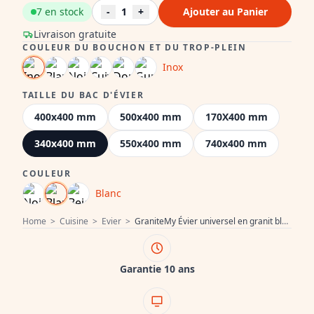
7 en stock
-
1
+
Ajouter au Panier
Livraison gratuite
COULEUR DU BOUCHON ET DU TROP-PLEIN
Inox
TAILLE DU BAC D'ÉVIER
400x400 mm
500x400 mm
170X400 mm
340x400 mm
550x400 mm
740x400 mm
COULEUR
Blanc
Home
>
Cuisine
>
Evier
>
GraniteMy Évier universel en granit blanc 34x40 cm blanc à encastrer, sous-plan et à fleur avec bouchon en inox 1208967107
Garantie 10 ans