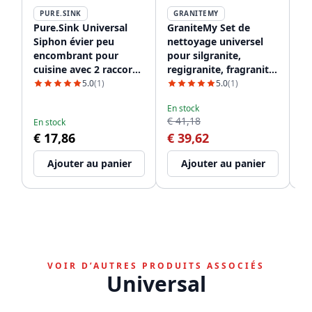
PURE.SINK
GRANITEMY
P
Pure.Sink Universal
GraniteMy Set de
Ro
Siphon évier peu
nettoyage universel
Pu
encombrant pour
pour silgranite,
Pu
cuisine avec 2 raccords
regigranite, fragranite
02
pour lave-vaisselle
et quartz 1208952866
5.0
(1)
5.0
(1)
En
WSTSSI-32
€ 
En stock
€ 41,18
€
En stock
€ 17,86
€ 39,62
Ajouter au panier
Ajouter au panier
VOIR D’AUTRES PRODUITS ASSOCIÉS
Universal