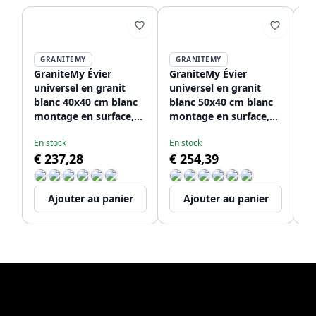
GRANITEMY
GRANITEMY
GraniteMy Évier
GraniteMy Évier
Gr
universel en granit
universel en granit
év
blanc 40x40 cm blanc
blanc 50x40 cm blanc
pe
montage en surface,
montage en surface,
po
montage sous plan et
sous-plan et affleurant
pl
En stock
En stock
En
montage affleurant
avec bouchon en inox
bo
€ 237,28
€ 254,39
€
avec bouchon en inox
1208966881
12
1208966879
Ajouter au panier
Ajouter au panier