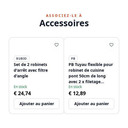
ASSOCIEZ-LE À
Accessoires
RUBIO
PB
Set de 2 robinets
PB Tuyau flexible pour
d'arrêt avec filtre
robinet de cuisine
d'angle
pont 50cm de long
avec 2 x filetage
En stock
En stock
intérieur 1/2 + 3/8
€ 24,74
€ 12,89
1208953845
Ajouter au panier
Ajouter au panier