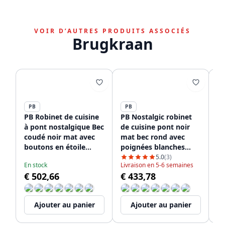
VOIR D’AUTRES PRODUITS ASSOCIÉS
Brugkraan
PB
PB
P
PB Robinet de cuisine
PB Nostalgic robinet
PB
à pont nostalgique Bec
de cuisine pont noir
no
coudé noir mat avec
mat bec rond avec
no
boutons en étoile
poignées blanches
po
PBN.ZW.H.ST
PBN.ZW.R.WH
ét
5.0
(3)
En stock
Livraison en 5-6 semaines
En
€ 502,66
€ 433,78
€
Ajouter au panier
Ajouter au panier