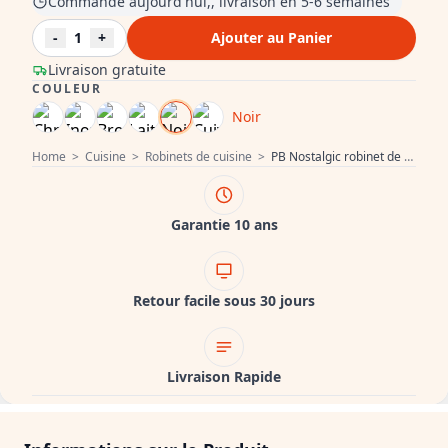
Commandé aujourd'hui,, livraison en 5-6 semaines
-
1
+
Ajouter au Panier
Livraison gratuite
COULEUR
Noir
Home
>
Cuisine
>
Robinets de cuisine
>
PB Nostalgic robinet de cuisine pont noir mat bec coudé avec poignées blanches 1208954673
Garantie 10 ans
Retour facile sous 30 jours
Livraison Rapide