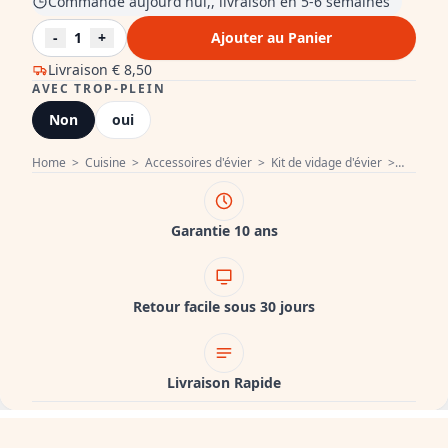
Commandé aujourd'hui,, livraison en 5-6 semaines
-
1
+
Ajouter au Panier
Livraison
€ 8,50
AVEC TROP-PLEIN
Non
oui
Home
>
Cuisine
>
Accessoires d'évier
>
Kit de vidage d'évier
>
PB Kit d
Garantie 10 ans
Retour facile sous 30 jours
Livraison Rapide