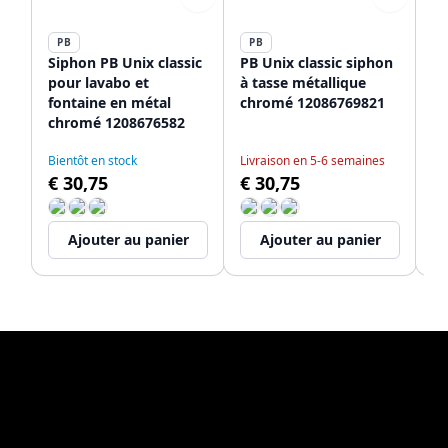
PB
PB
P
Siphon PB Unix classic
PB Unix classic siphon
PB
pour lavabo et
à tasse métallique
bo
fontaine en métal
chromé 12086769821
po
chromé 1208676582
au
12
Bientôt en stock
Livraison en 5-6 semaines
Li
€ 30,75
€ 30,75
€
Ajouter au panier
Ajouter au panier