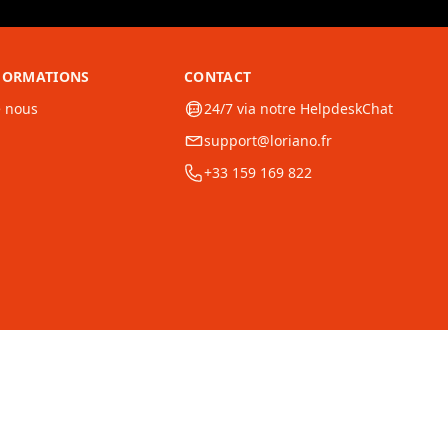
NFORMATIONS
CONTACT
e nous
24/7 via notre HelpdeskChat
support@loriano.fr
+33 159 169 822