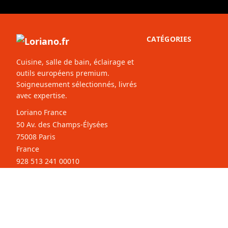
CATÉGORIES
Cuisine, salle de bain, éclairage et
outils européens premium.
Soigneusement sélectionnés, livrés
avec expertise.
Loriano France
50 Av. des Champs-Élysées
75008 Paris
France
928 513 241 00010