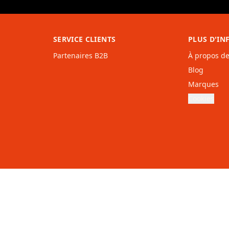
SERVICE CLIENTS
PLUS D'I
Partenaires B2B
À propos d
Blog
Marques
Cookies