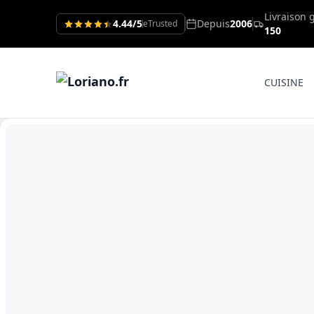
Livraison 
4.44/5
Depuis
2006
eTrusted
150
CUISINE