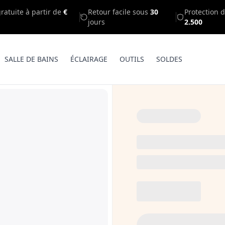
gratuite à partir de
€
Retour facile sous
30
Protection d
jours
2.500
SALLE DE BAINS
ÉCLAIRAGE
OUTILS
SOLDES