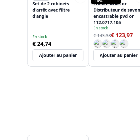
-14%
Set de 2 robinets
Franke Atlas or
d'arrêt avec filtre
Distributeur de savo
d'angle
encastrable pvd or
112.0717.105
En stock
€ 123,97
€ 143,38
En stock
€ 24,74
Ajouter au panier
Ajouter au panier