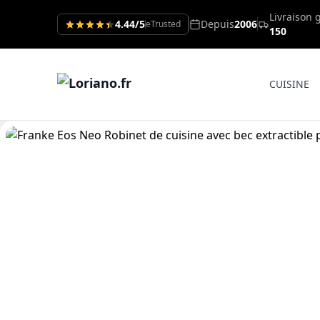
Livraison 
4.44/5
Depuis
2006
eTrusted
150
CUISINE