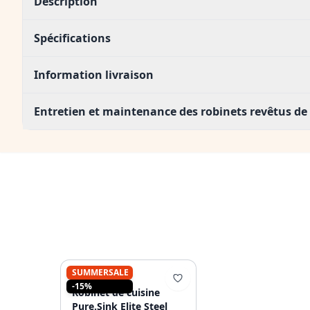
Description
Spécifications
Information livraison
Entretien et maintenance des robinets revêtus de
SUMMERSALE
PURE.SINK
-15%
Robinet de cuisine
Pure.Sink Elite Steel