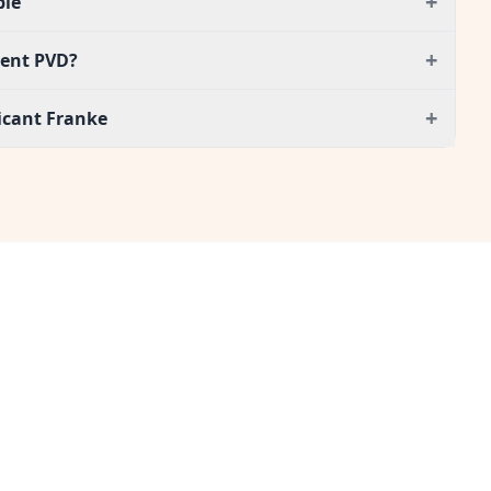
+
ble
+
ment PVD?
+
ricant Franke