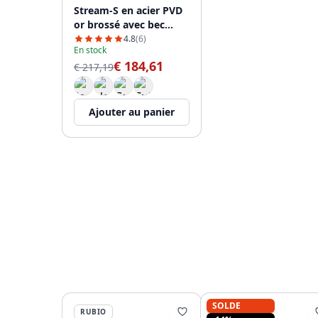
Stream-S en acier PVD
or brossé avec bec
rétractable PS8045-60.
4.8
(6)
En stock
€ 184,61
€ 217,19
Ajouter au panier
SOLDE
RUBIO
FRANKE