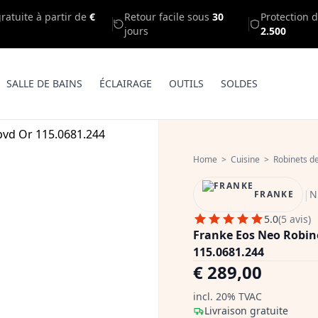
gratuite à partir de
€
Retour facile sous
30
Protection d
jours
2.500
SALLE DE BAINS
ÉCLAIRAGE
OUTILS
SOLDES
Home
>
Cuisine
>
Robinets de
|
N
FRANKE
5.0
(5 avis)
Franke Eos Neo Robine
115.0681.244
€ 289,00
incl. 20% TVAC
Livraison gratuite