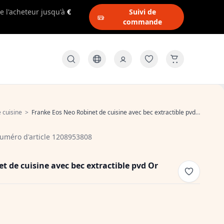
e l'acheteur jusqu'à
€
Suivi de
commande
 cuisine
>
Franke Eos Neo Robinet de cuisine avec bec extractible pvd Or 115.0681.244
uméro d'article 1208953808
t de cuisine avec bec extractible pvd Or