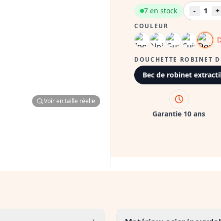
7 en stock
-
1
+
COULEUR
D
DOUCHETTE ROBINET D
Bec de robinet extract
Voir en taille réelle
Garantie 10 ans