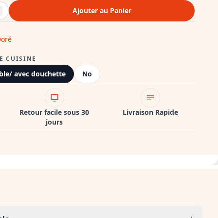
Ajouter au Panier
oré
E CUISINE
ible/ avec douchette
No
Retour facile sous 30
Livraison Rapide
jours