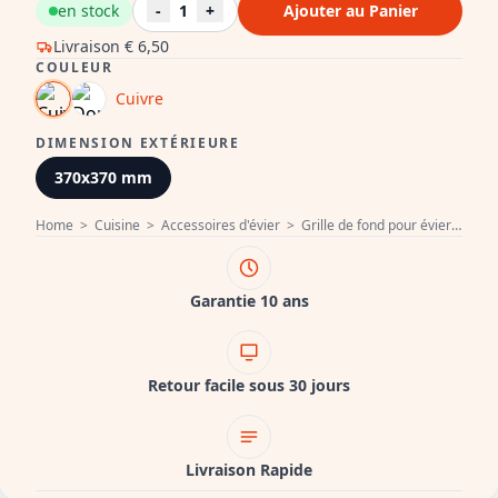
en stock
-
1
+
Ajouter au Panier
Livraison
€ 6,50
COULEUR
Cuivre
DIMENSION EXTÉRIEURE
370x370 mm
Home
>
Cuisine
>
Accessoires d'évier
>
Grille de fond pour évier
>
Égo
Garantie 10 ans
Retour facile sous 30 jours
Livraison Rapide