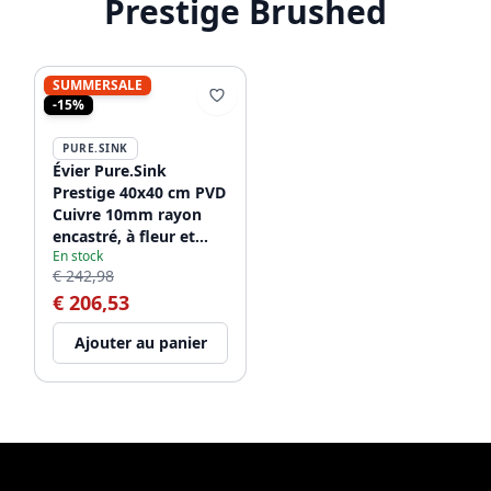
Prestige Brushed
SUMMERSALE
-15%
PURE.SINK
Évier Pure.Sink
Prestige 40x40 cm PVD
Cuivre 10mm rayon
encastré, à fleur et
En stock
posé sur le plan de
€ 242,98
travail PPG4040-62.
€ 206,53
Ajouter au panier