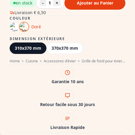
en stock
-
1
+
Ajouter au Panier
Livraison
€ 6,50
COULEUR
Doré
DIMENSION EXTÉRIEURE
310x370 mm
370x370 mm
Home
>
Cuisine
>
Accessoires d'évier
>
Grille de fond pour évier
>
Égo
Garantie 10 ans
Retour facile sous 30 jours
Livraison Rapide