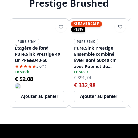
Prestige Brushed
SUMMERSALE
-15%
PURE.SINK
PURE.SINK
P
Étagère de fond
Pure.Sink Prestige
Pu
Pure.Sink Prestige 40
Ensemble combiné
Pr
Or PPGGD40-60
Évier doré 50x40 cm
P
avec Robinet de
5.0
(1)
En stock
En stock
cuisine doré
€ 391,74
€ 52,08
En
1208970764
€ 332,98
€
Ajouter au panier
Ajouter au panier