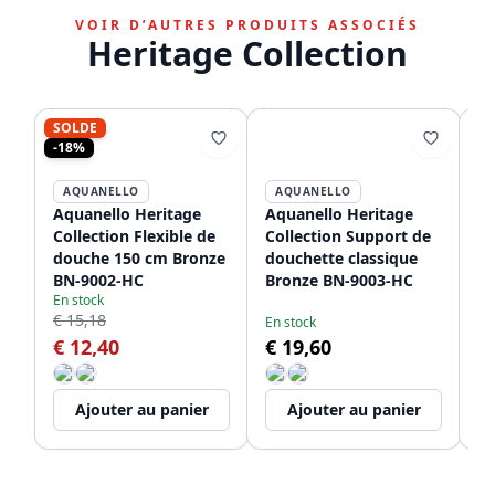
VOIR D’AUTRES PRODUITS ASSOCIÉS
Heritage Collection
SOLDE
-18%
AQUANELLO
AQUANELLO
Aquanello Heritage
Aquanello Heritage
Aq
Collection Flexible de
Collection Support de
Co
douche 150 cm Bronze
douchette classique
do
BN-9002-HC
Bronze BN-9003-HC
m
En stock
H
€ 15,18
En stock
En
€ 12,40
€ 19,60
€
Ajouter au panier
Ajouter au panier