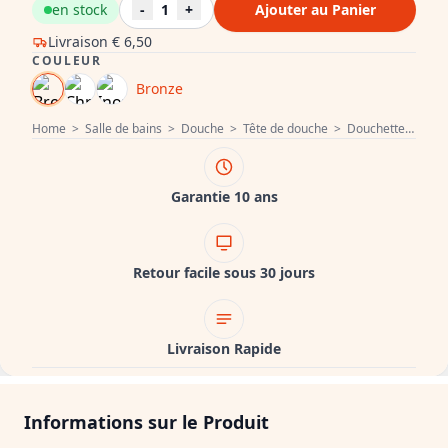
en stock
-
1
+
Ajouter au Panier
Livraison
€ 6,50
COULEUR
Bronze
Home
>
Salle de bains
>
Douche
>
Tête de douche
>
Douchette
>
Aqua
Garantie 10 ans
Retour facile sous 30 jours
Livraison Rapide
Informations sur le Produit