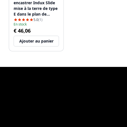
encastrer Indux Slide
mise à la terre de type
E dans le plan de
travail avec USB et
5.0
(1)
En stock
prise de courant
€ 46,06
couleur inox
1208957392
Ajouter au panier