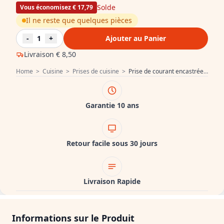
Solde
Vous économisez € 17,79
Il ne reste que quelques pièces
-
1
+
Ajouter au Panier
Livraison
€ 8,50
Home
>
Cuisine
>
Prises de cuisine
>
Prise de courant encastrée Indux Slide pour plan de travail de cuisine avec USB C et prise de courant couleur inox 1208957391
Garantie 10 ans
Retour facile sous 30 jours
Livraison Rapide
Informations sur le Produit