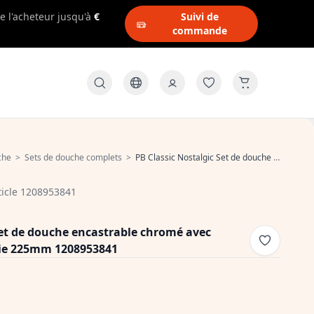
e l'acheteur jusqu'à
€
Suivi de
commande
che
>
Sets de douche complets
>
PB Classic Nostalgic Set de douche encastrable chromé avec douchette et effet pluie 225mm 1208953841
icle 1208953841
Set de douche encastrable chromé avec
luie 225mm 1208953841