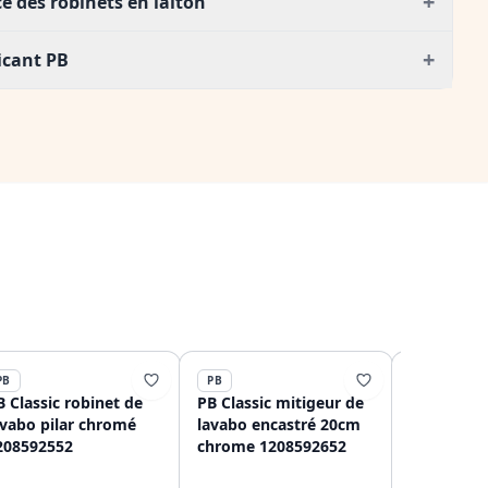
+
e des robinets en laiton
+
icant PB
PB
PB
PB
B Classic robinet de
PB Classic mitigeur de
PB Robinet
avabo pilar chromé
lavabo encastré 20cm
Nostalgic
208592552
chrome 1208592652
Chrome