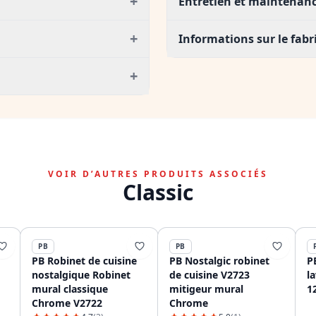
+
Entretien et maintenanc
+
Informations sur le fabr
+
VOIR D’AUTRES PRODUITS ASSOCIÉS
Classic
PB
PB
PB Robinet de cuisine
PB Nostalgic robinet
P
nostalgique Robinet
de cuisine V2723
l
mural classique
mitigeur mural
1
Chrome V2722
Chrome