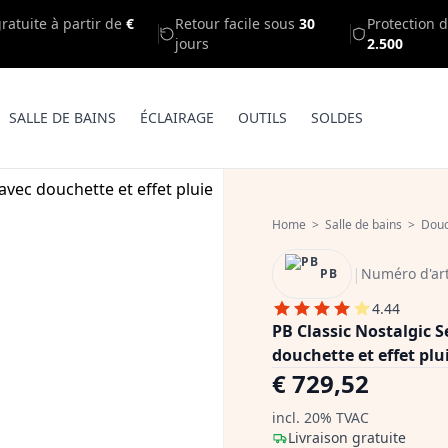
gratuite à partir de
€
Retour facile sous
30
Protection d
jours
2.500
SALLE DE BAINS
ÉCLAIRAGE
OUTILS
SOLDES
Home
>
Salle de bains
>
Dou
|
Numéro d'art
PB
4.44
PB Classic Nostalgic 
douchette et effet p
€ 729,52
incl. 20% TVAC
Livraison gratuite