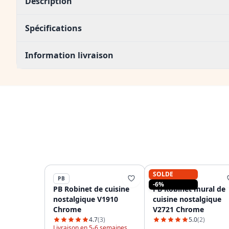
Description
Spécifications
Information livraison
SOLDE
PB
PB
-6%
PB Robinet de cuisine
PB Robinet mural de
nostalgique V1910
cuisine nostalgique
Chrome
V2721 Chrome
4.7
(3)
5.0
(2)
Livraison en 5-6 semaines