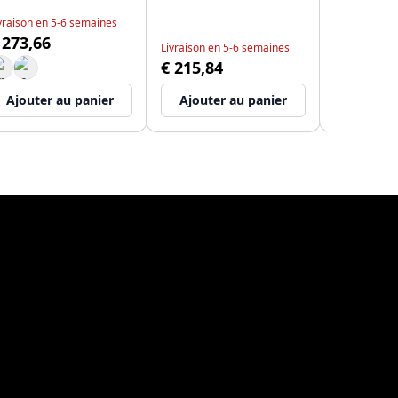
vraison en 5-6 semaines
Bientôt en s
 273,66
€ 145,21
Livraison en 5-6 semaines
€ 215,84
Ajouter au panier
Ajouter au panier
Ajouter