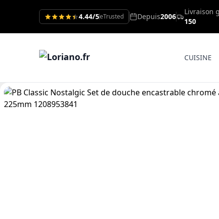
Livraison 
4.44/5
Depuis
2006
eTrusted
150
CUISINE