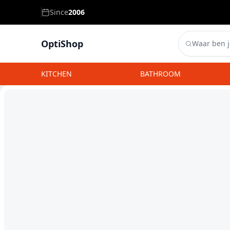
Since
2006
OptiShop
Navigation links failed to load.
KITCHEN
BATHROOM