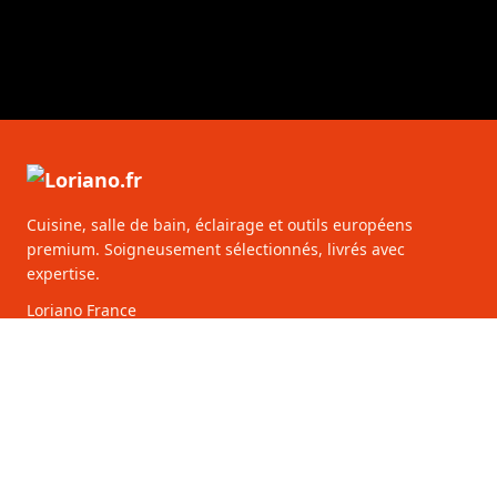
Cuisine, salle de bain, éclairage et outils européens
premium. Soigneusement sélectionnés, livrés avec
expertise.
Loriano France
50 Av. des Champs-Élysées
75008 Paris
France
928 513 241 00010
CATÉGORIES