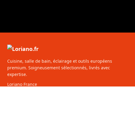
Cuisine, salle de bain, éclairage et outils européens
premium. Soigneusement sélectionnés, livrés avec
expertise.
Loriano France
50 Av. des Champs-Élysées
75008 Paris
France
928 513 241 00010
CATÉGORIES