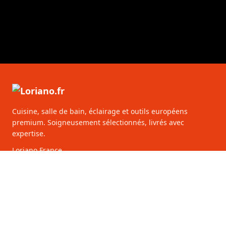
Cuisine, salle de bain, éclairage et outils européens
premium. Soigneusement sélectionnés, livrés avec
expertise.
Loriano France
50 Av. des Champs-Élysées
75008 Paris
France
928 513 241 00010