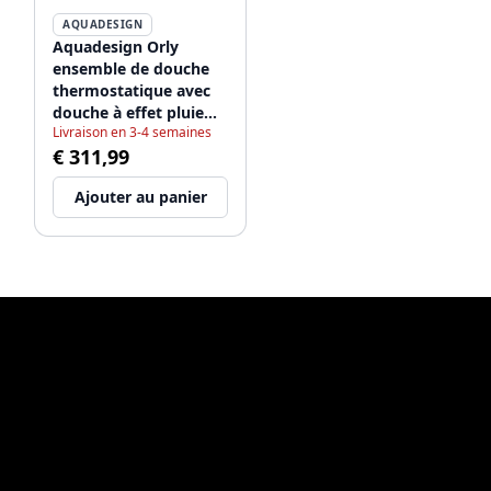
AQUADESIGN
Aquadesign Orly
ensemble de douche
thermostatique avec
douche à effet pluie
Livraison en 3-4 semaines
chromé
€ 311,99
Ajouter au panier