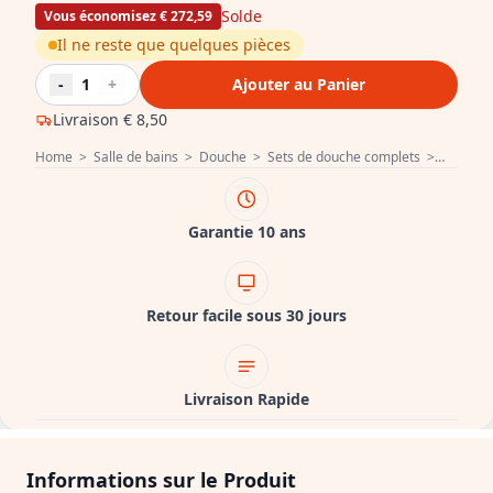
Solde
Vous économisez € 272,59
Il ne reste que quelques pièces
-
1
+
Ajouter au Panier
Livraison
€ 8,50
Home
>
Salle de bains
>
Douche
>
Sets de douche complets
>
Aquades
Garantie 10 ans
Retour facile sous 30 jours
Livraison Rapide
Informations sur le Produit