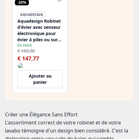
-20%
AQUADESIGN
Aquadesign Robinet
d'évier avec senseur
électronique pour
évier à piles ou sur
En stock
secteur, chrome
€ 183,90
1208958163
€ 147,77
Ajouter au
panier
Créer une Élégance Sans Effort
L'assortiment correct de votre robinet et de votre
lavabo témoigne d'un design bien considéré. C'est la
distinction entre une salle de bains qui semble