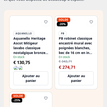
SOLDE
-20%
AQUANELLO
PB
Aquanello Heritage
PB robinet classique
Ascot Mitigeur
encastré mural avec
lavabo classique
poignées blanches,
nostalgique bronze
bec de 16 cm en inox
En stock
En stock
BN-4101-HA
1208854342
€ 343,71
€ 130,75
€ 274,71
Ajouter au
Ajouter au
panier
panier
SOLDE
-25%